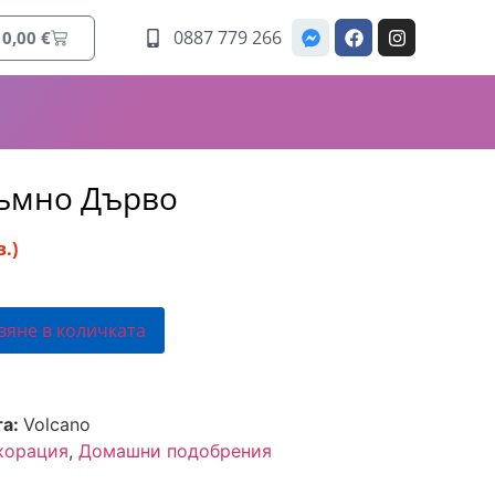
0887 779 266
0,00
€
Тъмно Дърво
в.)
вяне в количката
та:
Volcano
корация
,
Домашни подобрения