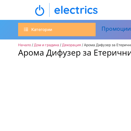
Промоции
Категории
Начало
/
Дом и градина
/
Декорация
/ Арома Дифузер за Етерич
Арома Дифузер за Етеричн