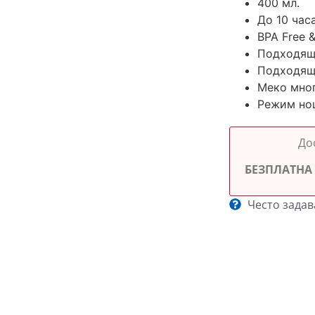
400 мл.
До 10 час
BPA Free 
Подходящ 
Подходящ 
Меко мног
Режим но
До
БЕЗПЛАТНА
Често зада