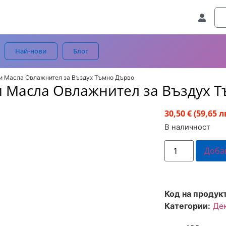
Най-нови
Блог
ни Масла Овлажнител за Въздух Тъмно Дърво
и Масла Овлажнител за Въздух 
30,50 €
(59,65 л
В наличност
Доба
Код на продук
Категории:
Де