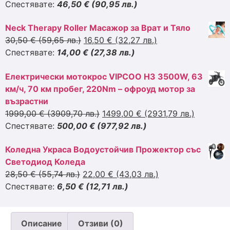
Спестявате:
46,50 €
(90,95 лв.)
Neck Therapy Roller Масажор за Врат и Тяло
30,50 €
(59,65 лв.)
16,50 €
(32,27 лв.)
Спестявате:
14,00 €
(27,38 лв.)
Електрически мотокрос VIPCOO H3 3500W, 63
км/ч, 70 км пробег, 220Nm – офроуд мотор за
възрастни
1999,00 €
(3909,70 лв.)
1499,00 €
(2931,79 лв.)
Спестявате:
500,00 €
(977,92 лв.)
Коледна Украса Водоустойчив Прожектор със
Светодиод Коледа
28,50 €
(55,74 лв.)
22,00 €
(43,03 лв.)
Спестявате:
6,50 €
(12,71 лв.)
Описание
Отзиви (0)