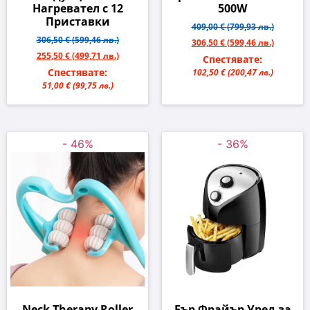
Нагревател с 12
500W
Приставки
409,00 €
(799,93 лв.)
306,50 €
(599,46 лв.)
306,50 €
(599,46 лв.)
255,50 €
(499,71 лв.)
Спестявате:
Спестявате:
102,50 €
(200,47 лв.)
51,00 €
(99,75 лв.)
- 46%
- 36%
Neck Therapy Roller
Еър Фрайър Уред за