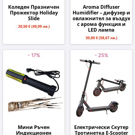
Коледен Празничен
Aroma Diffuser
Прожектор Holiday
Humidifier – дифузер и
Slide
овлажнител за въздух
с арома функция и
20,50 €
(40,09 лв.)
LED лампа
30,00 €
(58,67 лв.)
- 17%
- 25%
Мини Ръчен
Електрически Скутер
Индукционен
Тротинетка E-Scooter