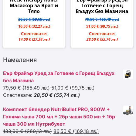
Масажор за Врат и
Готвене с Горещ
Тяло
Въздух без Мазнина
30,50 €
(59,65 лв.)
79,50 €
(155,49 лв.)
16,50 €
(32,27 лв.)
51,00 €
(99,75 лв.)
Спестявате:
Спестявате:
14,00 €
(27,38 лв.)
28,50 €
(55,74 лв.)
Намаления
Еър Фрайър Уред за Готвене с Горещ Въздух
без Мазнина
79,50 €
(155,49 лв.)
51,00 €
(99,75 лв.)
Спестявате:
28,50 €
(55,74 лв.)
Комплект блендер NutriBullet PRO, 900W +
Голяма чаша 700 мл + 2бр чаши 500 мл + 1бр
чаша 300 мл Нутрибулет
133,00 €
(260,13 лв.)
86,50 €
(169,18 лв.)