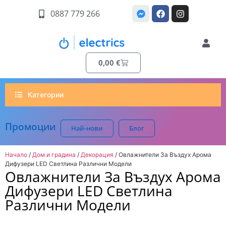
0887 779 266
0,00
€
Категории
Промоции
Най-нови
Блог
Начало
/
Дом и градина
/
Декорация
/ Овлажнители За Въздух Арома
Дифузери LED Светлина Различни Модели
Овлажнители За Въздух Арома
Дифузери LED Светлина
Различни Модели